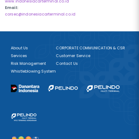
www.indonesiacarterminal.co.id
Email:
corsec@indonesiacarterminal.co.id
About Us
CORPORATE COMMUNICATION & CSR
Services
Customer Service
Risk Management
Contact Us
Whistleblowing System