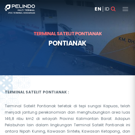
EN
ID
TERMINAL SATELIT PONTIANAK
PONTIANAK
TERMINAL SATELIT PONTIANAK :
Terminal Satelit Pontianak terletak di tepi sungai Kapuas, telah
menjadi jantung perekonomian dan menghubungkan area luas
146,8 ribu km2 di wilayah Provinsi Kalimantan Barat. Adapun
Pelabuhan lain dalam lingkungan Terminal Satelit Pontianak ini
antara Nipah Kuning, Kawasan Sintete, Kawasan Ketapang, dan