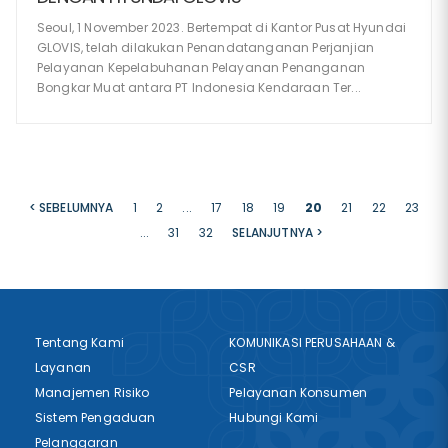
Seoul, 1 November 2023. Bertempat di Kantor Pusat Hyundai
GLOVIS, telah dilakukan Penandatanganan Perjanjian
Pelayanan Kepelabuhanan Pelayanan Penanganan
Bongkar Muat antara PT Indonesia Kendaraan Ter...
< SEBELUMNYA
1
2
...
17
18
19
20
21
22
23
...
31
32
SELANJUTNYA >
Tentang Kami
KOMUNIKASI PERUSAHAAN &
Layanan
CSR
Manajemen Risiko
Pelayanan Konsumen
Sistem Pengaduan
Hubungi Kami
Pelanggaran