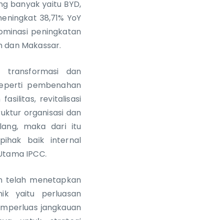
ng banyak yaitu BYD,
meningkat 38,71% YoY
ominasi peningkatan
an dan Makassar.
 transformasi dan
 seperti pembenahan
silitas, revitalisasi
uktur organisasi dan
ang, maka dari itu
ihak baik internal
 Utama IPCC.
en telah menetapkan
ik yaitu perluasan
memperluas jangkauan