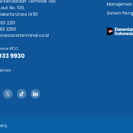
ia Kendaraan Terminal Tbk.
Manajemen R
Laut No. 100,
Sistem Pen
Jakarta Utara 14110
393 2251
393 2250
onesiacarterminal.co.id
vice IPCC:
 933 9930
elindo:
ARQ