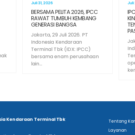
Juli 31, 2026
Juli
BERSAMA PELITA 2026, IPCC
IP
RAWAT TUMBUH KEMBANG
KI
GENERASI BANGSA
TE
PA
Jakarta, 29 Juli 2026. PT
T
Jak
Indonesia Kendaraan
In
Terminal Tbk (IDX: IPCC)
nak
Ter
bersama enam perusahaan
op
lain...
ken
sia Kendaraan Terminal Tbk
Tentang Ka
:
Layanan