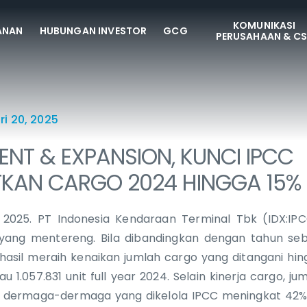
KOMUNIKASI
ANAN
HUBUNGAN INVESTOR
GCG
PERUSAHAAN & C
i 20, 2025
NT & EXPANSION, KUNCI IPCC
KAN CARGO 2024 HINGGA 15% 
i 2025. PT Indonesia Kendaraan Terminal Tbk (IDX:IP
l yang mentereng. Bila dibandingkan dengan tahun se
asil meraih kenaikan jumlah cargo yang ditangani hin
au 1.057.831 unit full year 2024. Selain kinerja cargo, j
dermaga-dermaga yang dikelola IPCC meningkat 42%