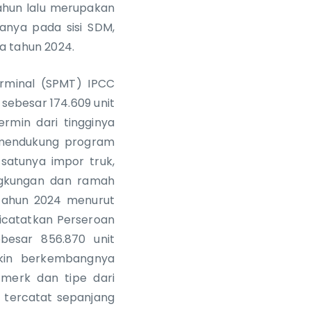
tahun lalu merupakan
anya pada sisi SDM,
da tahun 2024.
erminal (SPMT) IPCC
sebesar 174.609 unit
rmin dari tingginya
k mendukung program
satunya impor truk,
ingkungan dan ramah
 tahun 2024 menurut
dicatatkan Perseroan
esar 856.870 unit
akin berkembangnya
 merk dan tipe dari
, tercatat sepanjang