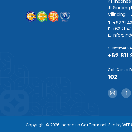
PT Indones
Jl. Sindang 
Cilincing - 
T
.
+62 21 4
F
.
+62 21 4
E
.
info@ind
Customer Ser
+62 811
Call Center P
102
Copyright © 2026 Indonesia Car Terminal. Site by
WEB