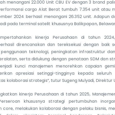
lah menangani 22.000 Unit CBU EV dengan 3 brand pali
erformansi cargo Alat Berat tumbuh 7.354 unit atau 
mber 2024 berhasil menangani 26.352 unit. Adapun d
jadi pada terminal satelit khususnya Balikpapan, Belaw
pertahankan kinerja Perusahaan di tahun 2024,
 berhasil direncanakan dan tereksekusi dengan baik
penggunaan teknologi, peningkatan infrastruktur dan fa
eralatan, serta didukung dengan penataan SDM dan str
njadi kunci manajemen menorehkan capaian gemil
kan apresiasi setinggi-tingginya kepada seluruh p
s kolaborasi strategis”, tutur Sugeng Mulyadi, Direktur
katkan kinerja Perusahaan di tahun 2025, Manajem
erseroan khususnya strategi pertumbuhan inorgan
in core, melakukan kolaborasi dengan pelaku bisnis, 