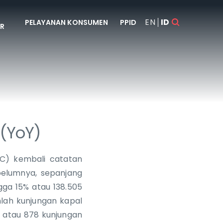
EN
ID
PELAYANAN KONSUMEN
PPID
SR
(YoY)
CC) kembali catatan
belumnya, sepanjang
gga 15% atau 138.505
umlah kunjungan kapal
 atau 878 kunjungan