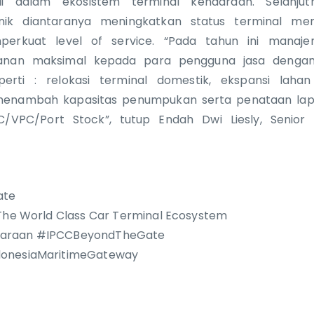
i dalam ekosistem terminal kendaraan. Selanjut
ik diantaranya meningkatkan status terminal men
erkuat level of service. “Pada tahun ini manaje
anan maksimal kepada para pengguna jasa dengan
rti : relokasi terminal domestik, ekspansi lahan 
menambah kapasitas penumpukan serta penataan l
C/VPC/Port Stock”, tutup Endah Dwi Liesly, Senior
ate
 The World Class Car Terminal Ecosystem
daraan #IPCCBeyondTheGate
donesiaMaritimeGateway