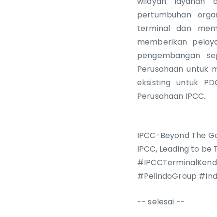
wilayah layanan d
pertumbuhan organ
terminal dan memp
memberikan pelay
pengembangan sepe
Perusahaan untuk 
eksisting untuk PD
Perusahaan IPCC.
IPCC-Beyond The G
IPCC, Leading to be
#IPCCTerminalKen
#PelindoGroup #In
-- selesai --