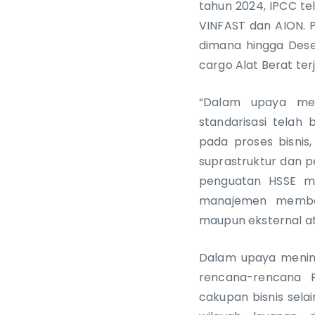
tahun 2024, IPCC te
VINFAST dan AION. P
dimana hingga Dese
cargo Alat Berat ter
“Dalam upaya mem
standarisasi telah
pada proses bisnis, 
suprastruktur dan p
penguatan HSSE me
manajemen memberi
maupun eksternal ata
Dalam upaya mening
rencana-rencana P
cakupan bisnis sela