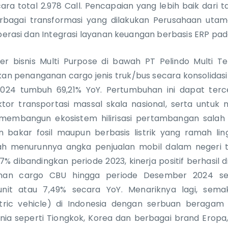
ara total 2.978 Call. Pencapaian yang lebih baik dari 
rbagai transformasi yang dilakukan Perusahaan utam
Operasi dan Integrasi layanan keuangan berbasis ERP pa
er bisnis Multi Purpose di bawah PT Pelindo Multi T
an penanganan cargo jenis truk/bus secara konsolidasi 
24 tumbuh 69,21% YoY. Pertumbuhan ini dapat terce
tor transportasi massal skala nasional, serta untu
embangun ekosistem hilirisasi pertambangan salah 
n bakar fosil maupun berbasis listrik yang ramah l
gah menurunnya angka penjualan mobil dalam negeri
7% dibandingkan periode 2023, kinerja positif berhasil 
nan cargo CBU hingga periode Desember 2024 seb
unit atau 7,49% secara YoY. Menariknya lagi, sem
tric vehicle) di Indonesia dengan serbuan beragam
nia seperti Tiongkok, Korea dan berbagai brand Eropa