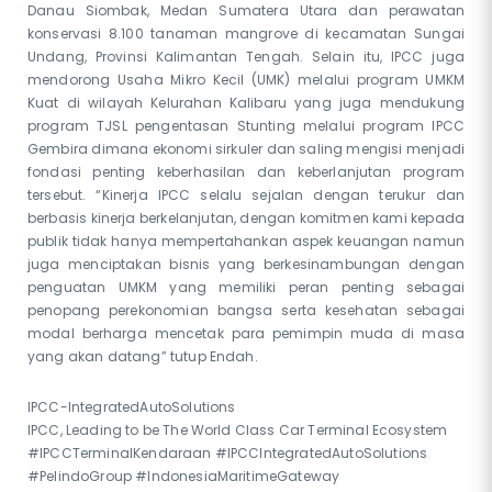
Danau Siombak, Medan Sumatera Utara dan perawatan
konservasi 8.100 tanaman mangrove di kecamatan Sungai
Undang, Provinsi Kalimantan Tengah. Selain itu, IPCC juga
mendorong Usaha Mikro Kecil (UMK) melalui program UMKM
Kuat di wilayah Kelurahan Kalibaru yang juga mendukung
program TJSL pengentasan Stunting melalui program IPCC
Gembira dimana ekonomi sirkuler dan saling mengisi menjadi
fondasi penting keberhasilan dan keberlanjutan program
tersebut. “Kinerja IPCC selalu sejalan dengan terukur dan
berbasis kinerja berkelanjutan, dengan komitmen kami kepada
publik tidak hanya mempertahankan aspek keuangan namun
juga menciptakan bisnis yang berkesinambungan dengan
penguatan UMKM yang memiliki peran penting sebagai
penopang perekonomian bangsa serta kesehatan sebagai
modal berharga mencetak para pemimpin muda di masa
yang akan datang” tutup Endah.
IPCC-IntegratedAutoSolutions
IPCC, Leading to be The World Class Car Terminal Ecosystem
#IPCCTerminalKendaraan #IPCCIntegratedAutoSolutions
#PelindoGroup #IndonesiaMaritimeGateway