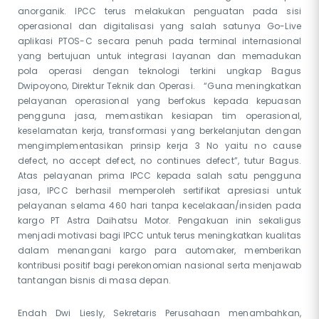
anorganik. IPCC terus melakukan penguatan pada sisi
operasional dan digitalisasi yang salah satunya Go-Live
aplikasi PTOS-C secara penuh pada terminal internasional
yang bertujuan untuk integrasi layanan dan memadukan
pola operasi dengan teknologi terkini ungkap Bagus
Dwipoyono, Direktur Teknik dan Operasi. “Guna meningkatkan
pelayanan operasional yang berfokus kepada kepuasan
pengguna jasa, memastikan kesiapan tim operasional,
keselamatan kerja, transformasi yang berkelanjutan dengan
mengimplementasikan prinsip kerja 3 No yaitu no cause
defect, no accept defect, no continues defect”, tutur Bagus.
Atas pelayanan prima IPCC kepada salah satu pengguna
jasa, IPCC berhasil memperoleh sertifikat apresiasi untuk
pelayanan selama 460 hari tanpa kecelakaan/insiden pada
kargo PT Astra Daihatsu Motor. Pengakuan inin sekaligus
menjadi motivasi bagi IPCC untuk terus meningkatkan kualitas
dalam menangani kargo para automaker, memberikan
kontribusi positif bagi perekonomian nasional serta menjawab
tantangan bisnis di masa depan.
Endah Dwi Liesly, Sekretaris Perusahaan menambahkan,