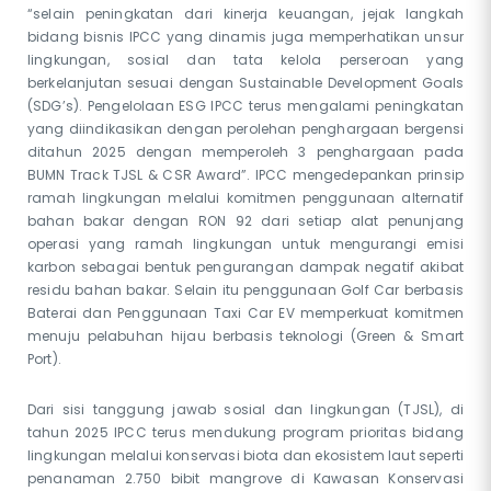
“selain peningkatan dari kinerja keuangan, jejak langkah
bidang bisnis IPCC yang dinamis juga memperhatikan unsur
lingkungan, sosial dan tata kelola perseroan yang
berkelanjutan sesuai dengan Sustainable Development Goals
(SDG’s). Pengelolaan ESG IPCC terus mengalami peningkatan
yang diindikasikan dengan perolehan penghargaan bergensi
ditahun 2025 dengan memperoleh 3 penghargaan pada
BUMN Track TJSL & CSR Award”. IPCC mengedepankan prinsip
ramah lingkungan melalui komitmen penggunaan alternatif
bahan bakar dengan RON 92 dari setiap alat penunjang
operasi yang ramah lingkungan untuk mengurangi emisi
karbon sebagai bentuk pengurangan dampak negatif akibat
residu bahan bakar. Selain itu penggunaan Golf Car berbasis
Baterai dan Penggunaan Taxi Car EV memperkuat komitmen
menuju pelabuhan hijau berbasis teknologi (Green & Smart
Port).
Dari sisi tanggung jawab sosial dan lingkungan (TJSL), di
tahun 2025 IPCC terus mendukung program prioritas bidang
lingkungan melalui konservasi biota dan ekosistem laut seperti
penanaman 2.750 bibit mangrove di Kawasan Konservasi