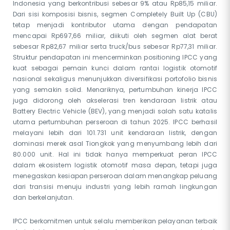
Indonesia yang berkontribusi sebesar 9% atau Rp85,15 miliar.
Dari sisi komposisi bisnis, segmen Completely Built Up (CBU)
tetap menjadi kontributor utama dengan pendapatan
mencapai Rp697,66 miliar, diikuti oleh segmen alat berat
sebesar Rp82,67 miliar serta truck/bus sebesar Rp77,31 miliar.
Struktur pendapatan ini mencerminkan positioning IPCC yang
kuat sebagai pemain kunci dalam rantai logistik otomotif
nasional sekaligus menunjukkan diversifikasi portofolio bisnis
yang semakin solid. Menariknya, pertumbuhan kinerja IPCC
juga didorong oleh akselerasi tren kendaraan listrik atau
Battery Electric Vehicle (BEV), yang menjadi salah satu katalis
utama pertumbuhan perseroan di tahun 2025. IPCC berhasil
melayani lebih dari 101.731 unit kendaraan listrik, dengan
dominasi merek asal Tiongkok yang menyumbang lebih dari
80.000 unit. Hal ini tidak hanya memperkuat peran IPCC
dalam ekosistem logistik otomotif masa depan, tetapi juga
menegaskan kesiapan perseroan dalam menangkap peluang
dari transisi menuju industri yang lebih ramah lingkungan
dan berkelanjutan.
IPCC berkomitmen untuk selalu memberikan pelayanan terbaik