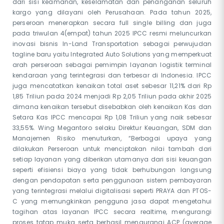
dari sisi keamanan, keselamatan dan penanganan seluruh
kargo yang dilayani oleh Perusahaan. Pada tahun 2025,
perseroan menerapkan secara full single billing dan juga
pada triwulan 4(empat) tahun 2025 IPCC resmi meluncurkan
inovasi bisnis In-Land Transportation sebagai perwujudan
tagline baru yaitu Integrated Auto Solutions yang memperkuat
arah perseroan sebagai pemimpin layanan logistik terminal
kendaraan yang terintegrasi dan terbesar di Indonesia. IPCC
juga mencatatkan kenaikan total aset sebesar 11,21% dari Rp
1,85 Triliun pada 2024 menjadi Rp 2,05 Triliun pada akhir 2025
dimana kenaikan tersebut disebabkan oleh kenaikan Kas dan
Setara Kas IPCC mencapai Rp 1,08 Triliun yang naik sebesar
33,55%. Wing Megantoro selaku Direktur Keuangan, SDM dan
Manajemen Risiko menuturkan, “Berbagai upaya yang
dilakukan Perseroan untuk menciptakan nilai tambah dari
setiap layanan yang diberikan utamanya dari sisi keuangan
seperti efisiensi biaya yang tidak berhubungan langsung
dengan pendapatan serta penggunaan sistem pembayaran
yang terintegrasi melalui digitalisasi seperti PRAYA dan PTOS-
C yang memungkinkan pengguna jasa dapat mengetahui
tagihan atas layanan IPCC secara realtime, mengurangi
proses tatap muka serta berhasil mengurangi ACP (average