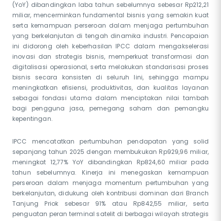
(YoY) dibandingkan laba tahun sebelumnya sebesar Rp212,21
miliar, mencerminkan fundamental bisnis yang semakin kuat
serta kemampuan perseroan dalam menjaga pertumbuhan
yang berkelanjutan di tengah dinamika industri. Pencapaian
ini didorong oleh keberhasilan IPCC dalam mengakselerasi
inovasi dan strategis bisnis, memperkuat transformasi dan
digitalisasi operasional, serta melakukan standarisasi proses
bisnis secara konsisten di seluruh lini, sehingga mampu
meningkatkan efisiensi, produktivitas, dan kualitas layanan
sebagai fondasi utama dalam menciptakan nilai tambah
bagi pengguna jasa, pemegang saham dan pemangku
kepentingan.
IPCC mencatatkan pertumbuhan pendapatan yang solid
sepanjang tahun 2025 dengan membukukan Rp929,96 miliar,
meningkat 12,77% YoY dibandingkan Rp824,60 miliar pada
tahun sebelumnya. Kinerja ini menegaskan kemampuan
perseroan dalam menjaga momentum pertumbuhan yang
berkelanjutan, didukung oleh kontribusi dominan dari Branch
Tanjung Priok sebesar 91% atau Rp842,55 miliar, serta
penguatan peran terminal satelit di berbagai wilayah strategis