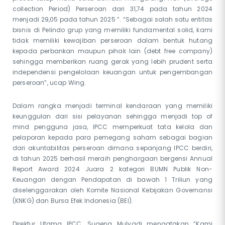
collection Period) Perseroan dari 31,74 pada tahun 2024
menjadi 29,05 pada tahun 2025 ”. “Sebagai salah satu entitas
bisnis di Pelindo grup yang memiliki fundamental solid, kami
tidak memiliki kewajiban perseroan dalam bentuk hutang
kepada perbankan maupun pihak lain (debt free company)
sehingga memberikan ruang gerak yang lebih prudent serta
independensi pengelolaan keuangan untuk pengembangan
perseroan”, ucap Wing.
Dalam rangka menjadi terminal kendaraan yang memiliki
keunggulan dari sisi pelayanan sehingga menjadi top of
mind pengguna jasa, IPCC memperkuat tata kelola dan
pelaporan kepada para pemegang saham sebagai bagian
dari akuntabilitas perseroan dimana sepanjang IPCC berdiri,
di tahun 2025 berhasil meraih penghargaan bergensi Annual
Report Award 2024 Juara 2 kategori BUMN Publik Non-
Keuangan dengan Pendapatan di bawah 1 Triliun yang
diselenggarakan oleh Komite Nasional Kebijakan Governansi
(KNKG) dan Bursa Efek Indonesia (BEI).
Direktur Utama IPCC, Sugeng Mulyadi mengatakan “Kami