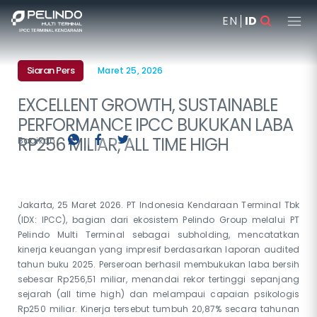
EN
ID
Siaran Pers
Maret 25, 2026
EXCELLENT GROWTH, SUSTAINABLE
PERFORMANCE IPCC BUKUKAN LABA
RP256 MILIAR, ALL TIME HIGH
Bagikan :
Jakarta, 25 Maret 2026. PT Indonesia Kendaraan Terminal Tbk
(IDX: IPCC), bagian dari ekosistem Pelindo Group melalui PT
Pelindo Multi Terminal sebagai subholding, mencatatkan
kinerja keuangan yang impresif berdasarkan laporan audited
tahun buku 2025. Perseroan berhasil membukukan laba bersih
sebesar Rp256,51 miliar, menandai rekor tertinggi sepanjang
sejarah (all time high) dan melampaui capaian psikologis
Rp250 miliar. Kinerja tersebut tumbuh 20,87% secara tahunan