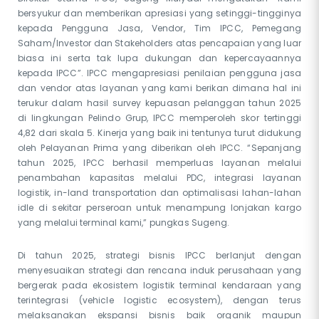
bersyukur dan memberikan apresiasi yang setinggi-tingginya
kepada Pengguna Jasa, Vendor, Tim IPCC, Pemegang
Saham/Investor dan Stakeholders atas pencapaian yang luar
biasa ini serta tak lupa dukungan dan kepercayaannya
kepada IPCC”. IPCC mengapresiasi penilaian pengguna jasa
dan vendor atas layanan yang kami berikan dimana hal ini
terukur dalam hasil survey kepuasan pelanggan tahun 2025
di lingkungan Pelindo Grup, IPCC memperoleh skor tertinggi
4,82 dari skala 5. Kinerja yang baik ini tentunya turut didukung
oleh Pelayanan Prima yang diberikan oleh IPCC. “Sepanjang
tahun 2025, IPCC berhasil memperluas layanan melalui
penambahan kapasitas melalui PDC, integrasi layanan
logistik, in-land transportation dan optimalisasi lahan-lahan
idle di sekitar perseroan untuk menampung lonjakan kargo
yang melalui terminal kami,” pungkas Sugeng.
Di tahun 2025, strategi bisnis IPCC berlanjut dengan
menyesuaikan strategi dan rencana induk perusahaan yang
bergerak pada ekosistem logistik terminal kendaraan yang
terintegrasi (vehicle logistic ecosystem), dengan terus
melaksanakan ekspansi bisnis baik organik maupun